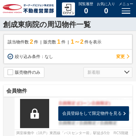
閲覧履歴
お気に入り
メニュー
0
0
創成東病院の周辺物件一覧
2
1
1～2
該当物件数
件
販売数
件
件を表示
変更
絞り込み条件：
なし
販売物件のみ
会員物件
会員登録をして限定物件を見る
満室稼働中（18戸）東西線「バスセンター前」駅徒歩5分 RC5階建