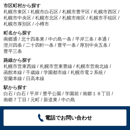
市区町村から探す
札幌市東区
/
札幌市白石区
/
札幌市豊平区
/
札幌市西区
/
札幌市中央区
/
札幌市北区
/
札幌市南区
/
札幌市手稲区
/
札幌市厚別区
/
小樽市
町名から探す
南郷通
/
北十四条東
/
中の島一条
/
平岸三条
/
本通
/
澄川四条
/
二十四軒一条
/
豊平一条
/
厚別中央五条
/
豊平三条
路線から探す
札幌市営東西線
/
札幌市営東豊線
/
札幌市営南北線
/
函館本線
/
千歳線
/
学園都市線
/
札幌市電２系統
/
室蘭本線
/
日高本線
駅から探す
白石
/
白石
/
平岸
/
豊平公園
/
学園前
/
南郷１８丁目
/
南郷７丁目
/
元町
/
新道東
/
中の島
電話でお問い合わせ