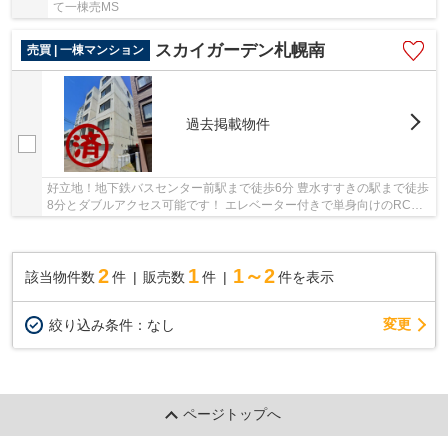
て一棟売MS
スカイガーデン札幌南
売買 | 一棟マンション
過去掲載物件
好立地！地下鉄バスセンター前駅まで徒歩6分 豊水すすきの駅まで徒歩
8分とダブルアクセス可能です！ エレベーター付きで単身向けのRCで
す。
2
1
1～2
該当物件数
件
販売数
件
件を表示
変更
絞り込み条件：
なし
ページトップへ