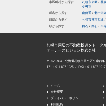
市区町村から探す
札幌市東区
/
札
小樽市
町名から探す
南郷通
/
北十四
路線から探す
札幌市営東西線
/
駅から探す
白石
/
白石
/
平
札幌市周辺の不動産投資をトータ
オーナーズビジョン株式会社
〒062-0934 北海道札幌市豊平区平岸四条
TEL：011-827-1025 / FAX：011-827-1017
ホーム
会社概要
プライバシーポリシー
利用規約