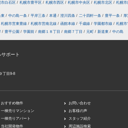
幌市白石区
/
札幌市豊平区
/
札幌市西区
/
札幌市中央区
/
札幌市北区
/
札幌市
条東
/
中の島一条
/
平岸三条
/
本通
/
澄川四条
/
二十四軒一条
/
豊平一条
/
厚
札幌市営東豊線
/
札幌市営南北線
/
函館本線
/
千歳線
/
学園都市線
/
札幌市
岸
/
豊平公園
/
学園前
/
南郷１８丁目
/
南郷７丁目
/
元町
/
新道東
/
中の島
ルサポート
９丁目9-8
おすすめ物件
お問い合わせ
一棟売りマンション
お客様の声
一棟売りアパート
スタッフ紹介
当社開発物件
周辺施設検索