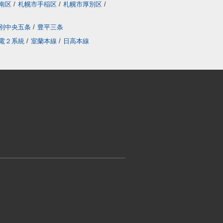
南区
/
札幌市手稲区
/
札幌市厚別区
/
別中央五条
/
豊平三条
電２系統
/
室蘭本線
/
日高本線