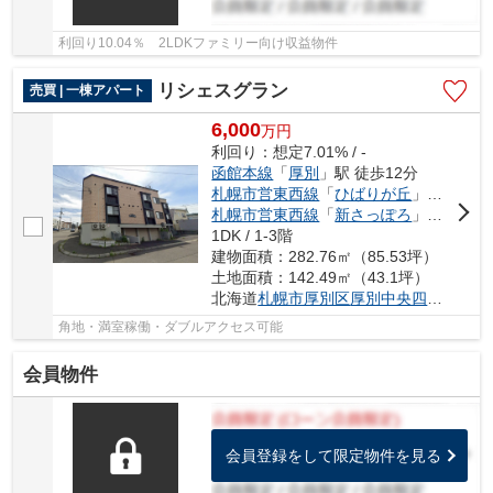
利回り10.04％ 2LDKファミリー向け収益物件
リシェスグラン
売買 | 一棟アパート
6,000
万
円
利回り：想定7.01% / -
函館本線
「
厚別
」駅 徒歩12分
札幌市営東西線
「
ひばりが丘
」駅 徒歩15分
札幌市営東西線
「
新さっぽろ
」駅 徒歩18分
1DK / 1-3階
建物面積：282.76㎡（85.53坪）
土地面積：142.49㎡（43.1坪）
北海道
札幌市厚別区
厚別中央四条
２丁目4
角地・満室稼働・ダブルアクセス可能
会員物件
会員登録をして限定物件を見る