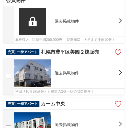
会員物件
過去掲載物件
看板収入、現状年間200,000円！ 現況満室！大学まで徒歩10分！
札幌市豊平区美園２棟販売
売買 | 一棟アパート
過去掲載物件
利回り10％超!建替えも視野の2棟一括の収益物件！
カーム中央
売買 | 一棟アパート
過去掲載物件