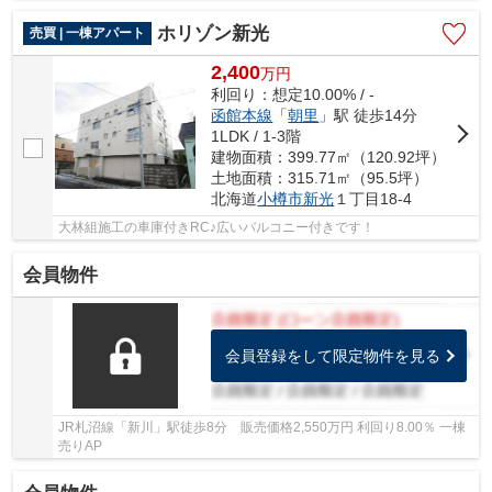
ホリゾン新光
売買 | 一棟アパート
2,400
万
円
利回り：想定10.00% / -
函館本線
「
朝里
」駅 徒歩14分
1LDK / 1-3階
建物面積：399.77㎡（120.92坪）
土地面積：315.71㎡（95.5坪）
北海道
小樽市
新光
１丁目18-4
大林組施工の車庫付きRC♪広いバルコニー付きです！
会員物件
会員登録をして限定物件を見る
JR札沼線「新川」駅徒歩8分 販売価格2,550万円 利回り8.00％ 一棟
売りAP