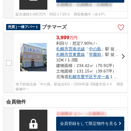
販売価格3,480万円・利回り7.95％ 満室稼働中（全4戸）
プチマーズ
売買 | 一棟アパート
3,999
万
円
利回り：想定7.90% / -
札幌市営南北線
「
中の島
」駅 徒歩8分
札幌市営東豊線
「
学園前
」駅 徒歩13分
1DK / 1-3階
建物面積：234.42㎡（70.91坪）
土地面積：131.15㎡（39.67坪）
北海道
札幌市豊平区
平岸一条
１丁目5-8
地下鉄南北線「中の島」駅徒歩8分！2004年築 3階建木造ＡＰ 満室
稼働中！
会員物件
会員登録をして限定物件を見る