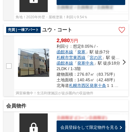
角地！2020年外壁・屋根塗装！利回り9.54％
ユウ・コート
売買 | 一棟アパート
2,980
万
円
利回り：想定8.05% / -
函館本線
「
発寒
」駅 徒歩7分
札幌市営東西線
「
宮の沢
」駅 徒歩17分
函館本線
「
発寒中央
」駅 徒歩18分
2LDK / 1-3階
建物面積：276.87㎡（83.75坪）
土地面積：140.45㎡（42.48坪）
北海道
札幌市西区
発寒十条
１１丁目3-9
満室稼働中！生活利便施設が徒歩圏内の収益物件
会員物件
会員登録をして限定物件を見る