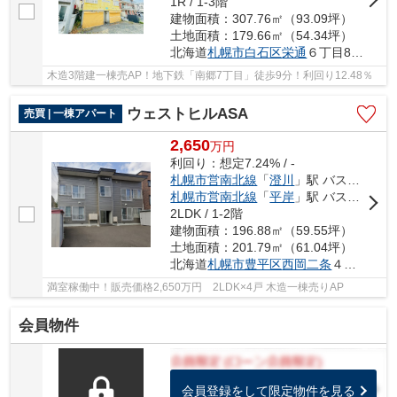
1R / 1-3階
建物面積：307.76㎡（93.09坪）
土地面積：179.66㎡（54.34坪）
北海道
札幌市白石区
栄通
６丁目8-12
木造3階建一棟売AP！地下鉄「南郷7丁目」徒歩9分！利回り12.48％
ウェストヒルASA
売買 | 一棟アパート
2,650
万
円
利回り：想定7.24% / -
札幌市営南北線
「
澄川
」駅 バス8分 「西岡１条4丁目」 停歩3分
札幌市営南北線
「
平岸
」駅 バス10分 「西岡１条３丁目」 停歩4分
2LDK / 1-2階
建物面積：196.88㎡（59.55坪）
土地面積：201.79㎡（61.04坪）
北海道
札幌市豊平区
西岡二条
４丁目9-16
満室稼働中！販売価格2,650万円 2LDK×4戸 木造一棟売りAP
会員物件
会員登録をして限定物件を見る