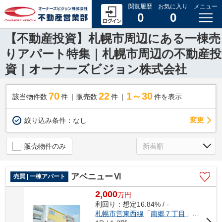
閲覧履歴
お気に入り
メニュー
0
0
【不動産投資】札幌市周辺にある一棟売
りアパート特集｜札幌市周辺の不動産投
資｜オーナーズビジョン株式会社
70
22
1～30
該当物件数
件
販売数
件
件を表示
変更
絞り込み条件：
なし
販売物件のみ
アベニューⅥ
売買 | 一棟アパート
2,000
万
円
利回り：想定16.84% / -
札幌市営東西線
「
南郷７丁目
」駅 徒歩9分