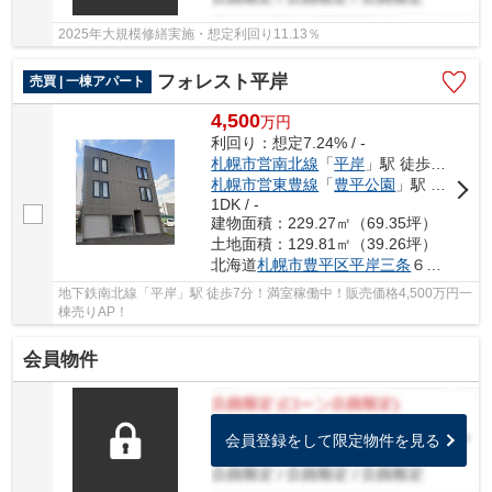
2025年大規模修繕実施・想定利回り11.13％
フォレスト平岸
売買 | 一棟アパート
4,500
万
円
利回り：想定7.24% / -
札幌市営南北線
「
平岸
」駅 徒歩7分
札幌市営東豊線
「
豊平公園
」駅 徒歩13分
1DK / -
建物面積：229.27㎡（69.35坪）
土地面積：129.81㎡（39.26坪）
北海道
札幌市豊平区
平岸三条
６丁目5-13
地下鉄南北線「平岸」駅 徒歩7分！満室稼働中！販売価格4,500万円一
棟売りAP！
会員物件
会員登録をして限定物件を見る