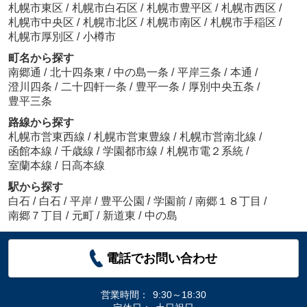
札幌市東区
/
札幌市白石区
/
札幌市豊平区
/
札幌市西区
/
札幌市中央区
/
札幌市北区
/
札幌市南区
/
札幌市手稲区
/
札幌市厚別区
/
小樽市
町名から探す
南郷通
/
北十四条東
/
中の島一条
/
平岸三条
/
本通
/
澄川四条
/
二十四軒一条
/
豊平一条
/
厚別中央五条
/
豊平三条
路線から探す
札幌市営東西線
/
札幌市営東豊線
/
札幌市営南北線
/
函館本線
/
千歳線
/
学園都市線
/
札幌市電２系統
/
室蘭本線
/
日高本線
駅から探す
白石
/
白石
/
平岸
/
豊平公園
/
学園前
/
南郷１８丁目
/
南郷７丁目
/
元町
/
新道東
/
中の島
電話でお問い合わせ
営業時間：
9:30～18:30