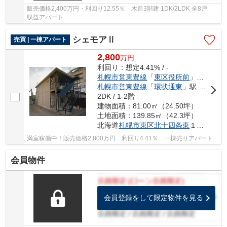
販売価格2,400万円・利回り12.55％ 木造3階建 1DK/2LDK 全8戸
収益アパート
シェモアⅡ
売買 | 一棟アパート
2,800
万
円
利回り：想定4.41% / -
札幌市営東豊線
「
東区役所前
」駅 徒歩8分
札幌市営東豊線
「
環状通東
」駅 徒歩9分
2DK / 1-2階
建物面積：81.00㎡（24.50坪）
土地面積：139.85㎡（42.3坪）
北海道
札幌市東区
北十四条東
１０丁目1-8
満室稼働中！販売価格2,800万円 利回り4.41％ 一棟売りアパート
会員物件
会員登録をして限定物件を見る