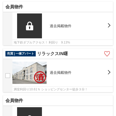
会員物件
過去掲載物件
地下鉄ダブルアクセス！ 利回り 9.13%
リラックスIN曙
売買 | 一棟アパート
過去掲載物件
満室利回り10.61％ ショッピングセンター徒歩３分！
会員物件