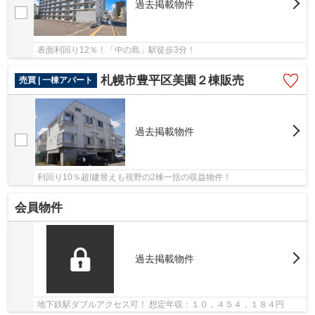
過去掲載物件
表面利回り12％！「中の島」駅徒歩3分！
札幌市豊平区美園２棟販売
売買 | 一棟アパート
過去掲載物件
利回り10％超!建替えも視野の2棟一括の収益物件！
会員物件
過去掲載物件
地下鉄駅ダブルアクセス可！ 想定年収：１０，４５４，１８４円