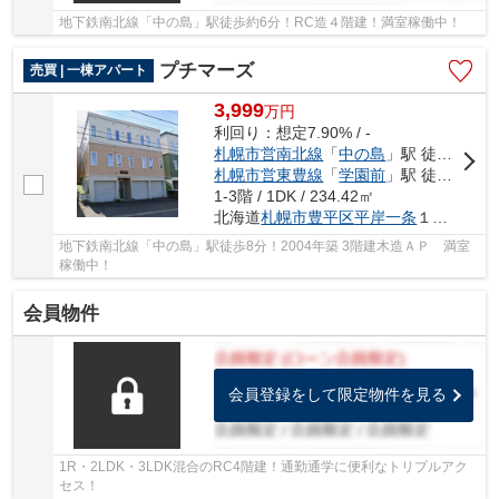
地下鉄南北線「中の島」駅徒歩約6分！RC造４階建！満室稼働中！
プチマーズ
売買 | 一棟アパート
3,999
万
円
利回り：想定7.90% / -
札幌市営南北線
「
中の島
」駅 徒歩8分
札幌市営東豊線
「
学園前
」駅 徒歩13分
1-3階 / 1DK / 234.42㎡
北海道
札幌市豊平区
平岸一条
１丁目5-8
地下鉄南北線「中の島」駅徒歩8分！2004年築 3階建木造ＡＰ 満室
稼働中！
会員物件
会員登録をして限定物件を見る
1R・2LDK・3LDK混合のRC4階建！通勤通学に便利なトリプルアク
セス！