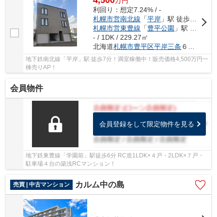
4,500
万
円
利回り：想定7.24% / -
札幌市営南北線
「
平岸
」駅 徒歩7分
札幌市営東豊線
「
豊平公園
」駅 徒歩13分
- / 1DK / 229.27㎡
北海道
札幌市豊平区
平岸三条
６丁目5-13
地下鉄南北線「平岸」駅 徒歩7分！満室稼働中！販売価格4,500万円一
棟売りAP！
会員物件
会員登録をして限定物件を見る
地下鉄東豊線「学園前」駅徒歩6分 RC造1LDK×４戸・2LDK×７戸・
駐車場４台の築浅RCマンション！
カルム中の島
売買 | 中古マンション