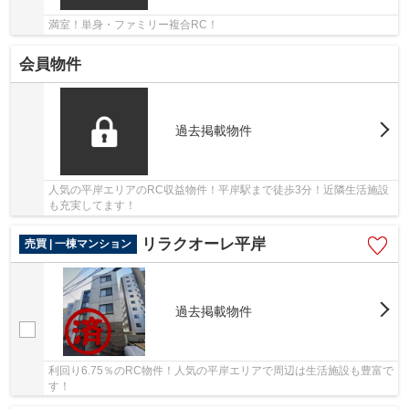
満室！単身・ファミリー複合RC！
会員物件
過去掲載物件
人気の平岸エリアのRC収益物件！平岸駅まで徒歩3分！近隣生活施設
も充実してます！
リラクオーレ平岸
売買 | 一棟マンション
過去掲載物件
利回り6.75％のRC物件！人気の平岸エリアで周辺は生活施設も豊富で
す！