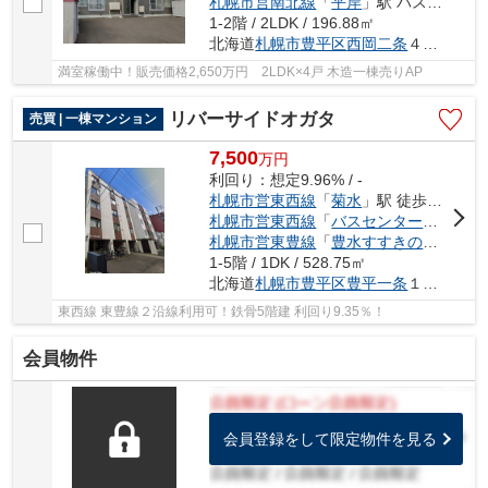
札幌市営南北線
「
平岸
」駅 バス10分 「西岡１条３丁目」 停歩4分
1-2階 / 2LDK / 196.88㎡
北海道
札幌市豊平区
西岡二条
４丁目9-16
満室稼働中！販売価格2,650万円 2LDK×4戸 木造一棟売りAP
リバーサイドオガタ
売買 | 一棟マンション
7,500
万
円
利回り：想定9.96% / -
札幌市営東西線
「
菊水
」駅 徒歩7分
札幌市営東西線
「
バスセンター前
」駅 徒
札幌市営東豊線
「
豊水すすきの
」駅 徒歩
1-5階 / 1DK / 528.75㎡
北海道
札幌市豊平区
豊平一条
１丁目
東西線 東豊線２沿線利用可！鉄骨5階建 利回り9.35％！
会員物件
会員登録をして限定物件を見る