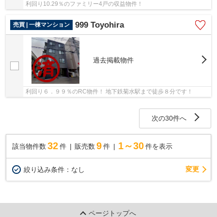
利回り10.29％のファミリー4戸の収益物件！
999 Toyohira
売買 | 一棟マンション
過去掲載物件
利回り６．９９％のRC物件！ 地下鉄菊水駅まで徒歩８分です！
次の30件へ
32
9
1～30
該当物件数
件
販売数
件
件を表示
変更
絞り込み条件：
なし
ページトップへ