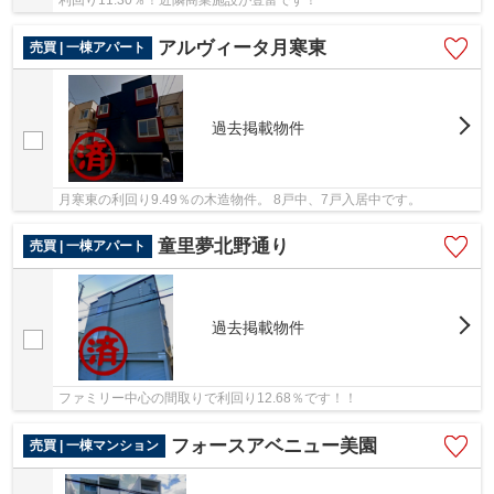
アルヴィータ月寒東
売買 | 一棟アパート
過去掲載物件
月寒東の利回り9.49％の木造物件。 8戸中、7戸入居中です。
童里夢北野通り
売買 | 一棟アパート
過去掲載物件
ファミリー中心の間取りで利回り12.68％です！！
フォースアベニュー美園
売買 | 一棟マンション