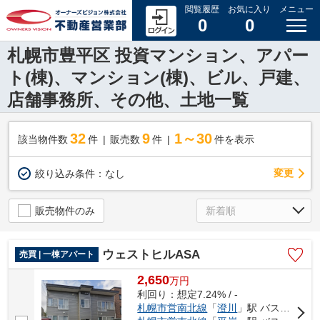
閲覧履歴
お気に入り
メニュー
0
0
札幌市豊平区 投資マンション、アパー
ト(棟)、マンション(棟)、ビル、戸建、
店舗事務所、その他、土地一覧
32
9
1～30
該当物件数
件
販売数
件
件を表示
変更
絞り込み条件：
なし
販売物件のみ
ウェストヒルASA
売買 | 一棟アパート
2,650
万
円
利回り：想定7.24% / -
札幌市営南北線
「
澄川
」駅 バス8分 「西岡１条4丁目」 停歩3分