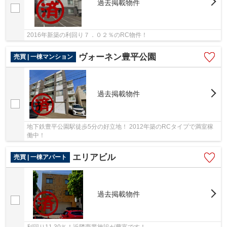
過去掲載物件
2016年新築の利回り７．０２％のRC物件！
ヴォーネン豊平公園
売買 | 一棟マンション
過去掲載物件
地下鉄豊平公園駅徒歩5分の好立地！ 2012年築のRCタイプで満室稼
働中！
エリアビル
売買 | 一棟アパート
過去掲載物件
利回り11.30％！近隣商業施設が豊富です！