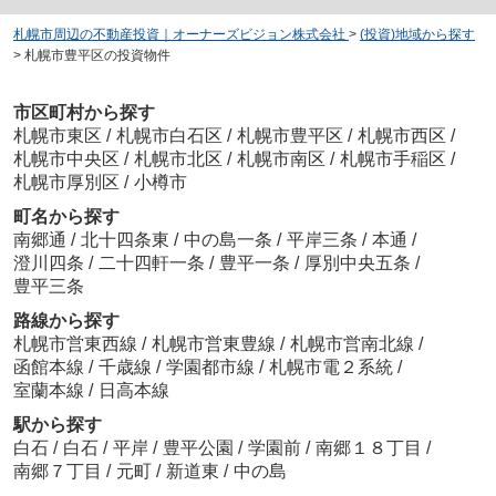
札幌市周辺の不動産投資｜オーナーズビジョン株式会社
>
(投資)地域から探す
>
札幌市豊平区の投資物件
市区町村から探す
札幌市東区
/
札幌市白石区
/
札幌市豊平区
/
札幌市西区
/
札幌市中央区
/
札幌市北区
/
札幌市南区
/
札幌市手稲区
/
札幌市厚別区
/
小樽市
町名から探す
南郷通
/
北十四条東
/
中の島一条
/
平岸三条
/
本通
/
澄川四条
/
二十四軒一条
/
豊平一条
/
厚別中央五条
/
豊平三条
路線から探す
札幌市営東西線
/
札幌市営東豊線
/
札幌市営南北線
/
函館本線
/
千歳線
/
学園都市線
/
札幌市電２系統
/
室蘭本線
/
日高本線
駅から探す
白石
/
白石
/
平岸
/
豊平公園
/
学園前
/
南郷１８丁目
/
南郷７丁目
/
元町
/
新道東
/
中の島