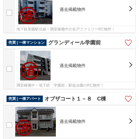
過去掲載物件
地下鉄美園駅沿線！満室稼働中の全戸ファミリーRC物件！
グランディール学園前
売買 | 一棟マンション
過去掲載物件
満室稼働中！地下鉄「学園前」駅徒歩圏のRC物件！
オブザコート１－８ C棟
売買 | 一棟アパート
過去掲載物件