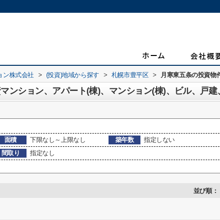
ョン株式会社
>
(投資)地域から探す
>
札幌市豊平区
>
月寒東五条の投資物
面積
下限なし～上限なし
築年数
指定しない
間取り
指定なし
並び順：