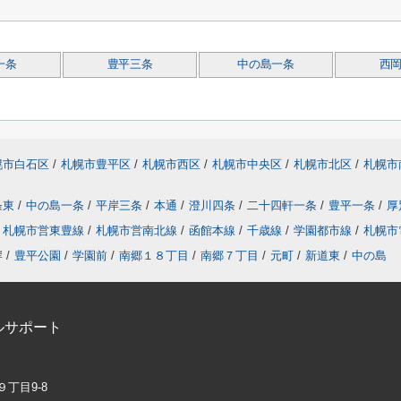
一条
豊平三条
中の島一条
西
幌市白石区
/
札幌市豊平区
/
札幌市西区
/
札幌市中央区
/
札幌市北区
/
札幌市
条東
/
中の島一条
/
平岸三条
/
本通
/
澄川四条
/
二十四軒一条
/
豊平一条
/
厚
札幌市営東豊線
/
札幌市営南北線
/
函館本線
/
千歳線
/
学園都市線
/
札幌市
岸
/
豊平公園
/
学園前
/
南郷１８丁目
/
南郷７丁目
/
元町
/
新道東
/
中の島
ルサポート
９丁目9-8