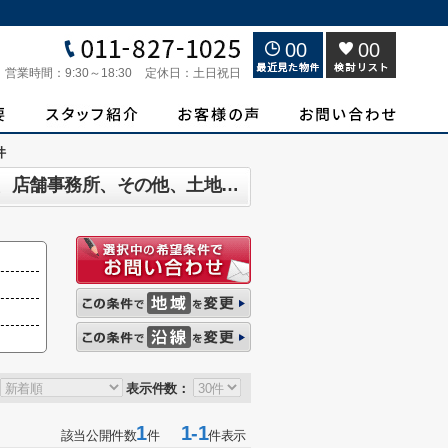
00
00
営業時間：
9:30～18:30
定休日：
土日祝日
件
札幌市豊平区月寒東五条 投資マンション、アパート(棟)、マンション(棟)、ビル、戸建、店舗事務所、その他、土地一覧
表示件数：
1
1-1
該当公開件数
件
件表示