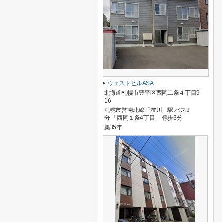
ウェストヒルASA
北海道札幌市豊平区西岡二条４丁目9-
16
札幌市営南北線「澄川」駅 バス8
分 「西岡１条4丁目」 停歩3分
築35年