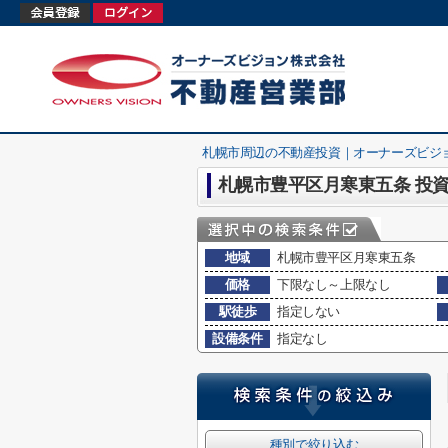
札幌市周辺の不動産投資｜オーナーズビジ
地域
札幌市豊平区月寒東五条
価格
下限なし～上限なし
駅徒歩
指定しない
設備条件
指定なし
種別で絞り込む