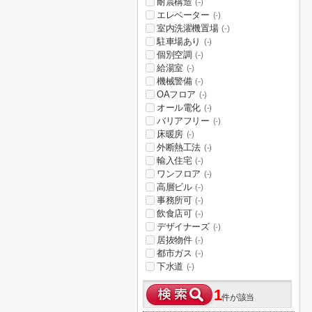
耐震構造
(-)
エレベーター
(-)
室内洗濯機置場
(-)
駐車場あり
(-)
個別空調
(-)
給湯室
(-)
機械警備
(-)
OAフロア
(-)
オール電化
(-)
バリアフリー
(-)
床暖房
(-)
外断熱工法
(-)
輸入住宅
(-)
ワンフロア
(-)
高層ビル
(-)
事務所可
(-)
飲食店可
(-)
デザイナーズ
(-)
居抜物件
(-)
都市ガス
(-)
下水道
(-)
1
件が該当