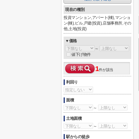
現在の種別
投資マンション,アパート(棟),マンショ
ン(棟),ビル,戸建(投資),店舗事務所,その
他,土地(投資)
▼価格
～
値下げ物件
1
件が該当
利回り
面積
～
土地面積
～
駅からの徒歩