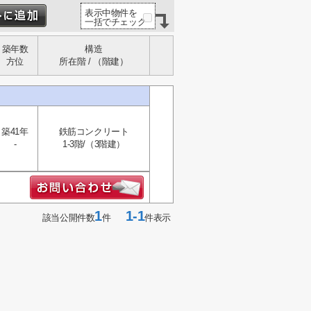
表示中物件を
一括でチェック
築年数
構造
方位
所在階 / （階建）
築41年
鉄筋コンクリート
-
1-3階/（3階建）
1
1-1
該当公開件数
件
件表示