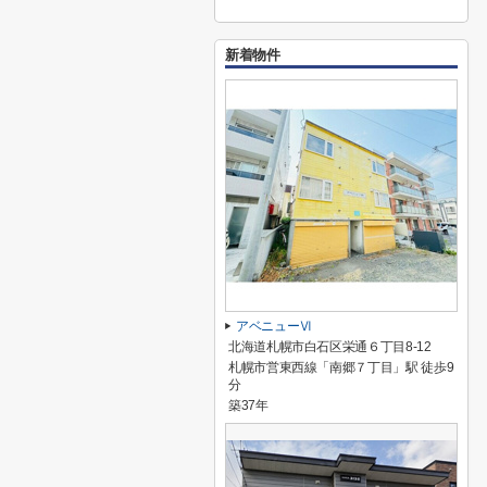
新着物件
アベニューⅥ
北海道札幌市白石区栄通６丁目8-12
札幌市営東西線「南郷７丁目」駅 徒歩9
分
築37年