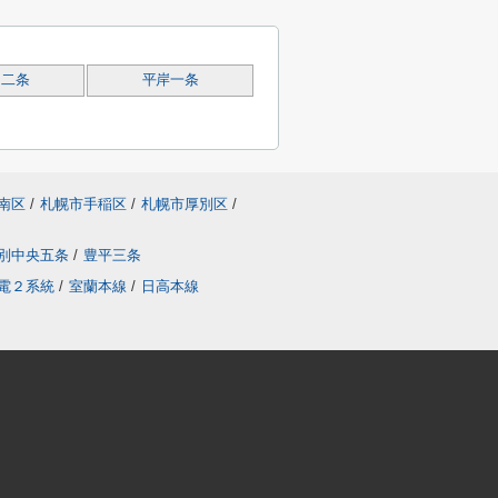
岡二条
平岸一条
南区
/
札幌市手稲区
/
札幌市厚別区
/
別中央五条
/
豊平三条
電２系統
/
室蘭本線
/
日高本線