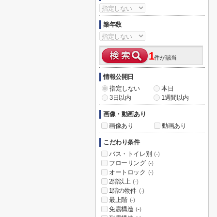
築年数
1
件が該当
情報公開日
指定しない
本日
3日以内
1週間以内
画像・動画あり
画像あり
動画あり
こだわり条件
バス・トイレ別
(-)
フローリング
(-)
オートロック
(-)
2階以上
(-)
1階の物件
(-)
最上階
(-)
免震構造
(-)