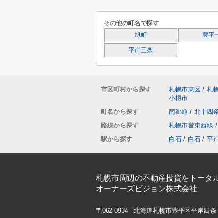
その他の町名で探す
旭町
豊平
平岸三条
市区町村から探す
札幌市東区
/
札
小樽市
町名から探す
南郷通
/
北十四
路線から探す
札幌市営東西線
/
駅から探す
白石
/
白石
/
平
札幌市周辺の不動産投資をトータ
オーナーズビジョン株式会社
〒062-0934 北海道札幌市豊平区平岸四条