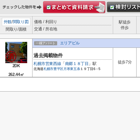
外観
/
間取り図
価格 / 利回り
駅徒歩
停歩
交通 / 所在地
間取り/面積
エリアビル
一棟アパート
過去掲載物件
徒歩7分
札幌市営東西線
「
南郷１８丁目
」駅
2DK
北海道
札幌市豊平区
月寒東五条
１９丁目6－5
262.44㎡