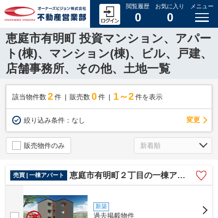
閲覧履歴
お気に入り
メニュー
0
0
恵庭市有明町 投資マンション、アパー
ト(棟)、マンション(棟)、ビル、戸建、
店舗事務所、その他、土地一覧
2
0
1～2
該当物件数
件
販売数
件
件を表示
変更
絞り込み条件：
なし
販売物件のみ
恵庭市有明町２丁目の一棟アパート
売買 | 一棟アパート
新築
過去掲載物件