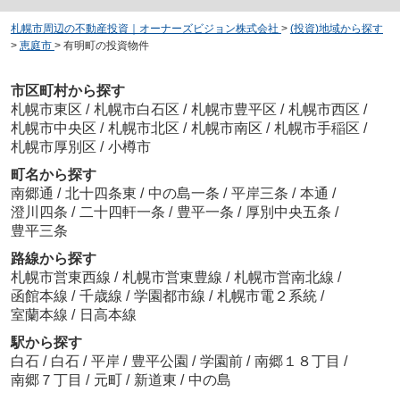
札幌市周辺の不動産投資｜オーナーズビジョン株式会社
>
(投資)地域から探す
>
恵庭市
>
有明町の投資物件
市区町村から探す
札幌市東区
/
札幌市白石区
/
札幌市豊平区
/
札幌市西区
/
札幌市中央区
/
札幌市北区
/
札幌市南区
/
札幌市手稲区
/
札幌市厚別区
/
小樽市
町名から探す
南郷通
/
北十四条東
/
中の島一条
/
平岸三条
/
本通
/
澄川四条
/
二十四軒一条
/
豊平一条
/
厚別中央五条
/
豊平三条
路線から探す
札幌市営東西線
/
札幌市営東豊線
/
札幌市営南北線
/
函館本線
/
千歳線
/
学園都市線
/
札幌市電２系統
/
室蘭本線
/
日高本線
駅から探す
白石
/
白石
/
平岸
/
豊平公園
/
学園前
/
南郷１８丁目
/
南郷７丁目
/
元町
/
新道東
/
中の島