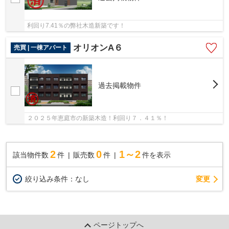
利回り7.41％の弊社木造新築です！
オリオンA６
売買 | 一棟アパート
過去掲載物件
２０２５年恵庭市の新築木造！利回り７．４１％！
2
0
1～2
該当物件数
件
販売数
件
件を表示
変更
絞り込み条件：
なし
ページトップへ