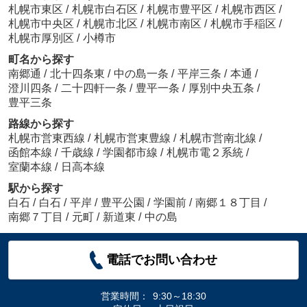
札幌市東区
/
札幌市白石区
/
札幌市豊平区
/
札幌市西区
/
札幌市中央区
/
札幌市北区
/
札幌市南区
/
札幌市手稲区
/
札幌市厚別区
/
小樽市
町名から探す
南郷通
/
北十四条東
/
中の島一条
/
平岸三条
/
本通
/
澄川四条
/
二十四軒一条
/
豊平一条
/
厚別中央五条
/
豊平三条
路線から探す
札幌市営東西線
/
札幌市営東豊線
/
札幌市営南北線
/
函館本線
/
千歳線
/
学園都市線
/
札幌市電２系統
/
室蘭本線
/
日高本線
駅から探す
白石
/
白石
/
平岸
/
豊平公園
/
学園前
/
南郷１８丁目
/
南郷７丁目
/
元町
/
新道東
/
中の島
電話でお問い合わせ
営業時間：
9:30～18:30