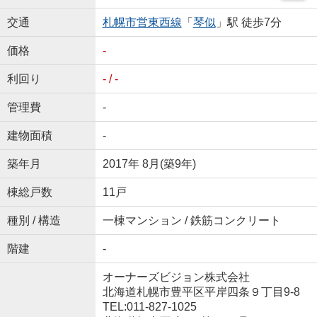
交通
札幌市営東西線
「
琴似
」駅 徒歩7分
価格
-
利回り
- / -
管理費
-
建物面積
-
築年月
2017年 8月(築9年)
棟総戸数
11戸
種別 / 構造
一棟マンション / 鉄筋コンクリート
階建
-
オーナーズビジョン株式会社
北海道札幌市豊平区平岸四条９丁目9-8
TEL:011-827-1025