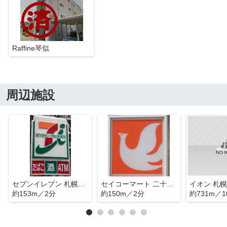
Raffine琴似
周辺施設
セブンイレブン 札幌琴似1条7丁目店
セイコーマート 二十四軒4条西店
イオン 札
約153m／2分
約150m／2分
約731m／1