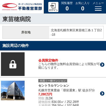
閲覧履歴
お気に入り
メニュー
0
0
東苗穂病院
北海道札幌市東区東苗穂三条１丁目2
所在地
-18
施設周辺の物件
会員限定物件
こちらの物件は無料会員登録により閲覧が可
能になります。
売買｜一棟マンション
セントラルマンション
札幌市営東豊線「環状通東」駅 徒歩37分
7,280万円
間取:
2LDK
建物面積:
834.00㎡ / 252.28坪
土地面積:
356.50㎡ / 107.84坪