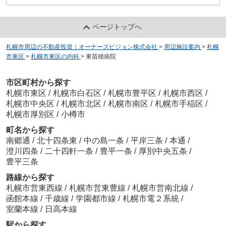
ページトップへ
札幌市周辺の不動産投資｜オーナーズビジョン株式会社
>
周辺施設案内
>
札幌
市東区
>
札幌市東区の内科
>
東苗穂病院
市区町村から探す
札幌市東区
/
札幌市白石区
/
札幌市豊平区
/
札幌市西区
/
札幌市中央区
/
札幌市北区
/
札幌市南区
/
札幌市手稲区
/
札幌市厚別区
/
小樽市
町名から探す
南郷通
/
北十四条東
/
中の島一条
/
平岸三条
/
本通
/
澄川四条
/
二十四軒一条
/
豊平一条
/
厚別中央五条
/
豊平三条
路線から探す
札幌市営東西線
/
札幌市営東豊線
/
札幌市営南北線
/
函館本線
/
千歳線
/
学園都市線
/
札幌市電２系統
/
室蘭本線
/
日高本線
駅から探す