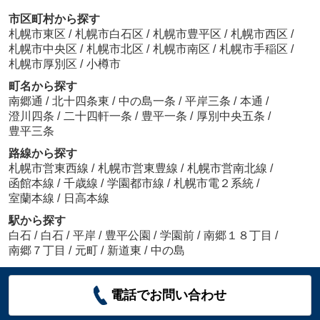
市区町村から探す
札幌市東区
/
札幌市白石区
/
札幌市豊平区
/
札幌市西区
/
札幌市中央区
/
札幌市北区
/
札幌市南区
/
札幌市手稲区
/
札幌市厚別区
/
小樽市
町名から探す
南郷通
/
北十四条東
/
中の島一条
/
平岸三条
/
本通
/
澄川四条
/
二十四軒一条
/
豊平一条
/
厚別中央五条
/
豊平三条
路線から探す
札幌市営東西線
/
札幌市営東豊線
/
札幌市営南北線
/
函館本線
/
千歳線
/
学園都市線
/
札幌市電２系統
/
室蘭本線
/
日高本線
駅から探す
白石
/
白石
/
平岸
/
豊平公園
/
学園前
/
南郷１８丁目
/
南郷７丁目
/
元町
/
新道東
/
中の島
電話でお問い合わせ