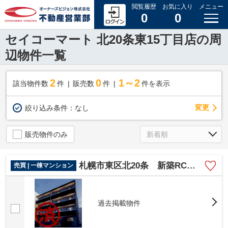
閲覧履歴
お気に入り
メニュー
0
0
セイコーマート 北20条東15丁目店の周
辺物件一覧
2
0
1～2
該当物件数
件
販売数
件
件を表示
変更
絞り込み条件：
なし
販売物件のみ
札幌市東区北20条 新築RCレジデンスPJ
売買 | 一棟マンション
過去掲載物件