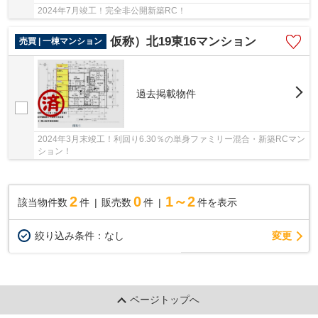
2024年7月竣工！完全非公開新築RC！
仮称）北19東16マンション
売買 | 一棟マンション
過去掲載物件
2024年3月末竣工！利回り6.30％の単身ファミリー混合・新築RCマン
ション！
2
0
1～2
該当物件数
件
販売数
件
件を表示
変更
絞り込み条件：
なし
ページトップへ