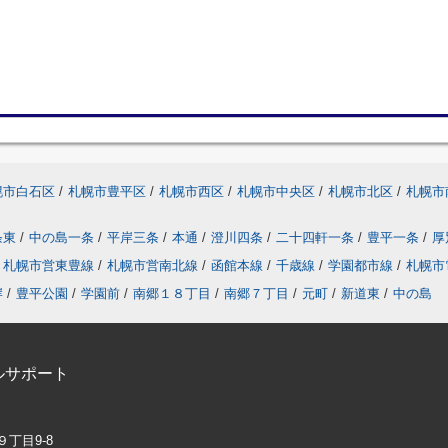
幌市白石区
/
札幌市豊平区
/
札幌市西区
/
札幌市中央区
/
札幌市北区
/
札幌市
条東
/
中の島一条
/
平岸三条
/
本通
/
澄川四条
/
二十四軒一条
/
豊平一条
/
厚
札幌市営東豊線
/
札幌市営南北線
/
函館本線
/
千歳線
/
学園都市線
/
札幌市
岸
/
豊平公園
/
学園前
/
南郷１８丁目
/
南郷７丁目
/
元町
/
新道東
/
中の島
ルサポート
９丁目9-8