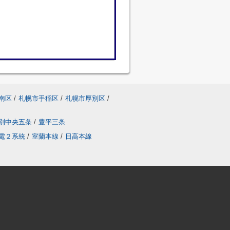
南区
/
札幌市手稲区
/
札幌市厚別区
/
別中央五条
/
豊平三条
電２系統
/
室蘭本線
/
日高本線