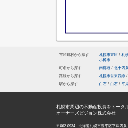
市区町村から探す
札幌市東区
/
札
小樽市
町名から探す
南郷通
/
北十四
路線から探す
札幌市営東西線
/
駅から探す
白石
/
白石
/
平
札幌市周辺の不動産投資をトータ
オーナーズビジョン株式会社
〒062-0934 北海道札幌市豊平区平岸四条