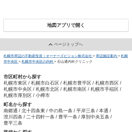
地図アプリで開く
ページトップへ
札幌市周辺の不動産投資｜オーナーズビジョン株式会社
>
周辺施設案内
>
札幌
市中央区
>
札幌市中央区の内科
>
石山通内科クリニック
市区町村から探す
札幌市東区
/
札幌市白石区
/
札幌市豊平区
/
札幌市西区
/
札幌市中央区
/
札幌市北区
/
札幌市南区
/
札幌市手稲区
/
札幌市厚別区
/
小樽市
町名から探す
南郷通
/
北十四条東
/
中の島一条
/
平岸三条
/
本通
/
澄川四条
/
二十四軒一条
/
豊平一条
/
厚別中央五条
/
豊平三条