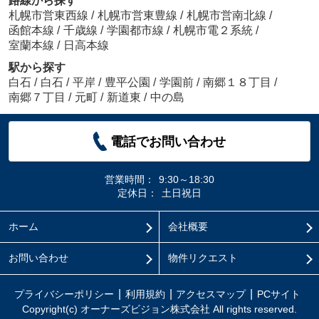
路線から探す
札幌市営東西線
/
札幌市営東豊線
/
札幌市営南北線
/
函館本線
/
千歳線
/
学園都市線
/
札幌市電２系統
/
室蘭本線
/
日高本線
駅から探す
白石
/
白石
/
平岸
/
豊平公園
/
学園前
/
南郷１８丁目
/
南郷７丁目
/
元町
/
新道東
/
中の島
電話でお問い合わせ
営業時間：
9:30～18:30
定休日：
土日祝日
ホーム
会社概要
お問い合わせ
物件リクエスト
プライバシーポリシー
利用規約
アクセスマップ
PCサイト
Copyright(c) オーナーズビジョン株式会社 All rights reserved.