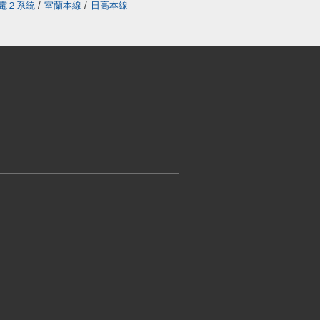
電２系統
/
室蘭本線
/
日高本線