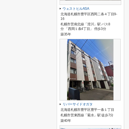
ウェストヒルASA
北海道札幌市豊平区西岡二条４丁目9-
16
札幌市営南北線「澄川」駅 バス8
分 「西岡１条4丁目」 停歩3分
築35年
リバーサイドオガタ
北海道札幌市豊平区豊平一条１丁目
札幌市営東西線「菊水」駅 徒歩7分
築40年