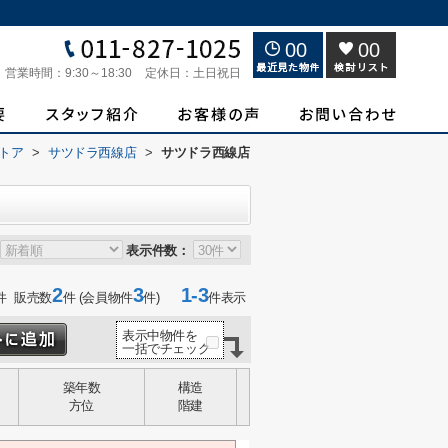
00
00
営業時間：
9:30～18:30
定休日：
土日祝日
トア
>
サツドラ西線店
>
サツドラ西線店
表示件数：
2
3
1-3
件 販売数
件 (会員物件
件)
件表示
表示中物件を
一括でチェック
築年数
構造
方位
階建