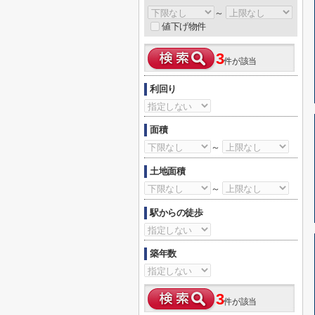
～
値下げ物件
3
件が該当
利回り
面積
～
土地面積
～
駅からの徒歩
築年数
3
件が該当