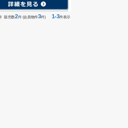
2
3
1-3
件 販売数
件 (会員物件
件)
件表示