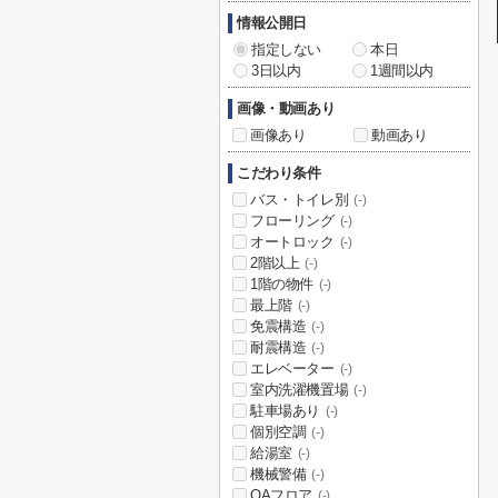
情報公開日
指定しない
本日
3日以内
1週間以内
画像・動画あり
画像あり
動画あり
こだわり条件
バス・トイレ別
(-)
フローリング
(-)
オートロック
(-)
2階以上
(-)
1階の物件
(-)
最上階
(-)
免震構造
(-)
耐震構造
(-)
エレベーター
(-)
室内洗濯機置場
(-)
駐車場あり
(-)
個別空調
(-)
給湯室
(-)
機械警備
(-)
OAフロア
(-)