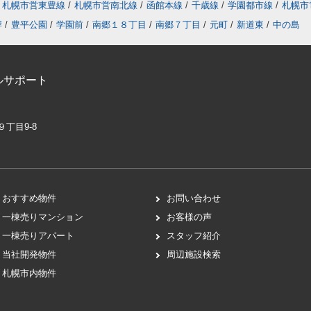
札幌市営東豊線
/
札幌市営南北線
/
函館本線
/
千歳線
/
学園都市線
/
札幌市
岸
/
豊平公園
/
学園前
/
南郷１８丁目
/
南郷７丁目
/
元町
/
新道東
/
中の島
ルサポート
９丁目9-8
おすすめ物件
お問い合わせ
一棟売りマンション
お客様の声
一棟売りアパート
スタッフ紹介
当社開発物件
周辺施設検索
札幌市内物件