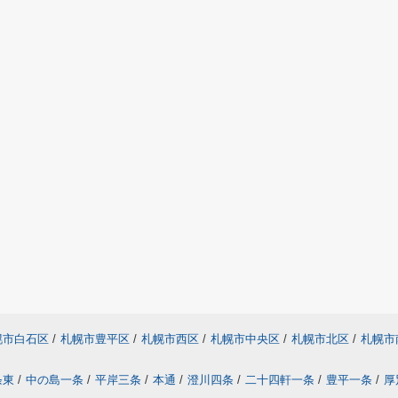
幌市白石区
/
札幌市豊平区
/
札幌市西区
/
札幌市中央区
/
札幌市北区
/
札幌市
条東
/
中の島一条
/
平岸三条
/
本通
/
澄川四条
/
二十四軒一条
/
豊平一条
/
厚