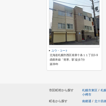
ユウ・コート
北海道札幌市西区発寒十条１１丁目3-9
函館本線「発寒」駅 徒歩7分
築39年
市区町村から探す
札幌市東区
/
札
小樽市
町名から探す
南郷通
/
北十四