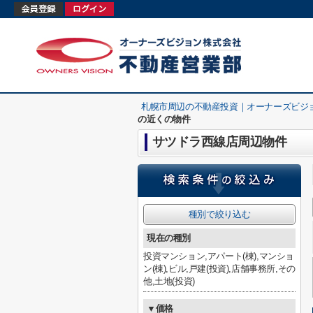
札幌市周辺の不動産投資｜オーナーズビジ
の近くの物件
サツドラ西線店周辺物件
種別で絞り込む
現在の種別
投資マンション,アパート(棟),マンショ
ン(棟),ビル,戸建(投資),店舗事務所,その
他,土地(投資)
▼価格