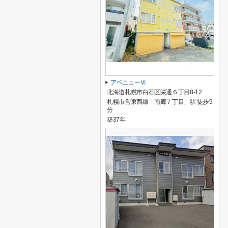
アベニューⅥ
北海道札幌市白石区栄通６丁目8-12
札幌市営東西線「南郷７丁目」駅 徒歩9
分
築37年