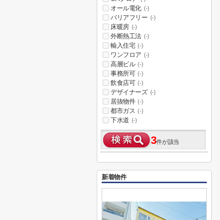
オール電化
(-)
バリアフリー
(-)
床暖房
(-)
外断熱工法
(-)
輸入住宅
(-)
ワンフロア
(-)
高層ビル
(-)
事務所可
(-)
飲食店可
(-)
デザイナーズ
(-)
居抜物件
(-)
都市ガス
(-)
下水道
(-)
3
件が該当
新着物件