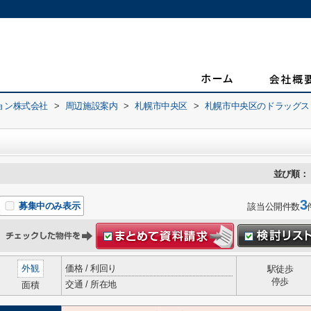
ョン株式会社
>
周辺施設案内
>
札幌市中央区
>
札幌市中央区のドラッグス
並び順：
3
募集中のみ表示
該当公開件数
外観
価格 / 利回り
駅徒歩
停歩
交通 / 所在地
面積