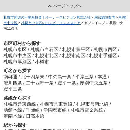
ページトップへ
札幌市周辺の不動産投資｜オーナーズビジョン株式会社
>
周辺施設案内
>
札幌
市中央区
>
札幌市中央区のコンビニエンスストア
>
セブンイレブン 札幌中央
南11条店
市区町村から探す
札幌市東区
/
札幌市白石区
/
札幌市豊平区
/
札幌市西区
/
札幌市中央区
/
札幌市北区
/
札幌市南区
/
札幌市手稲区
/
札幌市厚別区
/
小樽市
町名から探す
南郷通
/
北十四条東
/
中の島一条
/
平岸三条
/
本通
/
澄川四条
/
二十四軒一条
/
豊平一条
/
厚別中央五条
/
豊平三条
路線から探す
札幌市営東西線
/
札幌市営東豊線
/
札幌市営南北線
/
函館本線
/
千歳線
/
学園都市線
/
札幌市電２系統
/
室蘭本線
/
日高本線
駅から探す