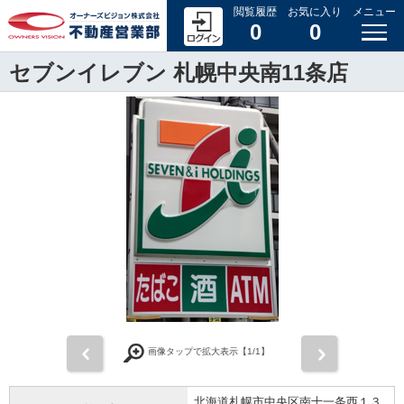
閲覧履歴
お気に入り
メニュー
0
0
セブンイレブン 札幌中央南11条店
前
次
画像タップで拡大表示【
1
/1】
北海道札幌市中央区南十一条西１３