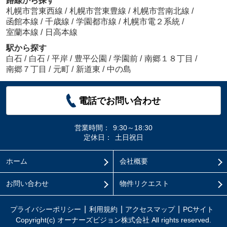
路線から探す
札幌市営東西線
/
札幌市営東豊線
/
札幌市営南北線
/
函館本線
/
千歳線
/
学園都市線
/
札幌市電２系統
/
室蘭本線
/
日高本線
駅から探す
白石
/
白石
/
平岸
/
豊平公園
/
学園前
/
南郷１８丁目
/
南郷７丁目
/
元町
/
新道東
/
中の島
電話でお問い合わせ
営業時間：
9:30～18:30
定休日：
土日祝日
ホーム
会社概要
お問い合わせ
物件リクエスト
プライバシーポリシー
利用規約
アクセスマップ
PCサイト
Copyright(c) オーナーズビジョン株式会社 All rights reserved.