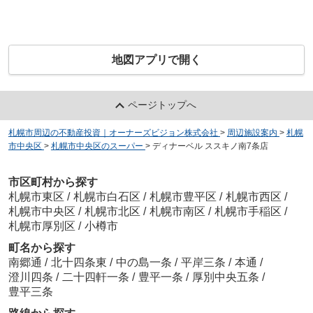
地図アプリで開く
ページトップへ
札幌市周辺の不動産投資｜オーナーズビジョン株式会社
>
周辺施設案内
>
札幌
市中央区
>
札幌市中央区のスーパー
>
ディナーベル ススキノ南7条店
市区町村から探す
札幌市東区
/
札幌市白石区
/
札幌市豊平区
/
札幌市西区
/
札幌市中央区
/
札幌市北区
/
札幌市南区
/
札幌市手稲区
/
札幌市厚別区
/
小樽市
町名から探す
南郷通
/
北十四条東
/
中の島一条
/
平岸三条
/
本通
/
澄川四条
/
二十四軒一条
/
豊平一条
/
厚別中央五条
/
豊平三条