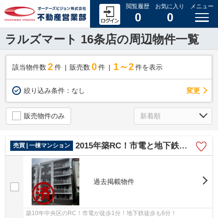
閲覧履歴
お気に入り
メニュー
0
0
ラルズマート 16条店の周辺物件一覧
2
0
1～2
該当物件数
件
販売数
件
件を表示
変更
絞り込み条件：
なし
販売物件のみ
2015年築RC！市電と地下鉄ダブルアクセス可！
売買 | 一棟マンション
過去掲載物件
築10年中央区のRC！市電が徒歩1分！地下鉄徒歩も6分！