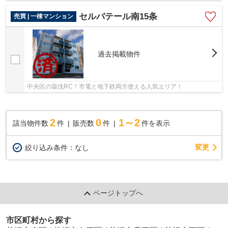
セルバテール南15条
売買 | 一棟マンション
過去掲載物件
中央区の築浅RC！市電と地下鉄両方使える人気エリア！
2
0
1～2
該当物件数
件
販売数
件
件を表示
変更
絞り込み条件：
なし
ページトップへ
市区町村から探す