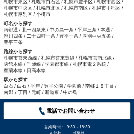
札幌市東区
/
札幌市白石区
/
札幌市豊平区
/
札幌市西区
/
札幌市中央区
/
札幌市北区
/
札幌市南区
/
札幌市手稲区
/
札幌市厚別区
/
小樽市
町名から探す
南郷通
/
北十四条東
/
中の島一条
/
平岸三条
/
本通
/
澄川四条
/
二十四軒一条
/
豊平一条
/
厚別中央五条
/
豊平三条
路線から探す
札幌市営東西線
/
札幌市営東豊線
/
札幌市営南北線
/
函館本線
/
千歳線
/
学園都市線
/
札幌市電２系統
/
室蘭本線
/
日高本線
駅から探す
白石
/
白石
/
平岸
/
豊平公園
/
学園前
/
南郷１８丁目
/
南郷７丁目
/
元町
/
新道東
/
中の島
電話でお問い合わせ
営業時間：
9:30～18:30
定休日：
土日祝日