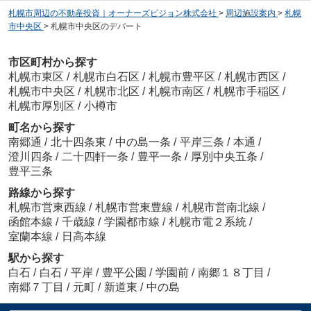
札幌市周辺の不動産投資｜オーナーズビジョン株式会社
>
周辺施設案内
>
札幌
市中央区
>
札幌市中央区のデパート
市区町村から探す
札幌市東区
/
札幌市白石区
/
札幌市豊平区
/
札幌市西区
/
札幌市中央区
/
札幌市北区
/
札幌市南区
/
札幌市手稲区
/
札幌市厚別区
/
小樽市
町名から探す
南郷通
/
北十四条東
/
中の島一条
/
平岸三条
/
本通
/
澄川四条
/
二十四軒一条
/
豊平一条
/
厚別中央五条
/
豊平三条
路線から探す
札幌市営東西線
/
札幌市営東豊線
/
札幌市営南北線
/
函館本線
/
千歳線
/
学園都市線
/
札幌市電２系統
/
室蘭本線
/
日高本線
駅から探す
白石
/
白石
/
平岸
/
豊平公園
/
学園前
/
南郷１８丁目
/
南郷７丁目
/
元町
/
新道東
/
中の島