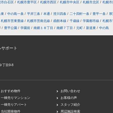
幌市白石区
/
札幌市豊平区
/
札幌市西区
/
札幌市中央区
/
札幌市北区
/
札幌市
条東
/
中の島一条
/
平岸三条
/
本通
/
澄川四条
/
二十四軒一条
/
豊平一条
/
厚
札幌市営東豊線
/
札幌市営南北線
/
函館本線
/
千歳線
/
学園都市線
/
札幌市
岸
/
豊平公園
/
学園前
/
南郷１８丁目
/
南郷７丁目
/
元町
/
新道東
/
中の島
ルサポート
９丁目9-8
おすすめ物件
お問い合わせ
一棟売りマンション
お客様の声
一棟売りアパート
スタッフ紹介
当社開発物件
周辺施設検索