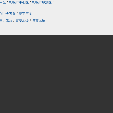
南区
/
札幌市手稲区
/
札幌市厚別区
/
別中央五条
/
豊平三条
電２系統
/
室蘭本線
/
日高本線