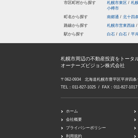
市区町村から探す
札幌市東区
/
札
小樽市
町名から探す
南郷通
/
北十四
路線から探す
札幌市営東西線
/
駅から探す
白石
/
白石
/
平
札幌市周辺の不動産投資をトータ
オーナーズビジョン株式会社
〒062-0934 北海道札幌市豊平区平岸四条
TEL：011-827-1025 / FAX：011-827-1017
ホーム
会社概要
プライバシーポリシー
利用規約