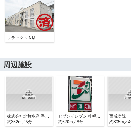
リラックスIN曙
周辺施設
株式会社北舞水産 手稲前田店
セブンイレブン 札幌曙2条店
西成病院
約352m／5分
約620m／8分
約305m／