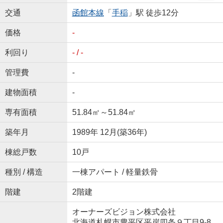
交通
函館本線
「
手稲
」駅 徒歩12分
価格
-
利回り
- / -
管理費
-
建物面積
-
専有面積
51.84㎡～51.84㎡
築年月
1989年 12月(築36年)
棟総戸数
10戸
種別 / 構造
一棟アパート / 軽量鉄骨
階建
2階建
オーナーズビジョン株式会社
北海道札幌市豊平区平岸四条９丁目9-8