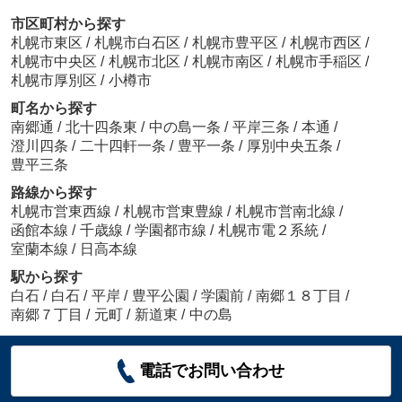
市区町村から探す
札幌市東区
/
札幌市白石区
/
札幌市豊平区
/
札幌市西区
/
札幌市中央区
/
札幌市北区
/
札幌市南区
/
札幌市手稲区
/
札幌市厚別区
/
小樽市
町名から探す
南郷通
/
北十四条東
/
中の島一条
/
平岸三条
/
本通
/
澄川四条
/
二十四軒一条
/
豊平一条
/
厚別中央五条
/
豊平三条
路線から探す
札幌市営東西線
/
札幌市営東豊線
/
札幌市営南北線
/
函館本線
/
千歳線
/
学園都市線
/
札幌市電２系統
/
室蘭本線
/
日高本線
駅から探す
白石
/
白石
/
平岸
/
豊平公園
/
学園前
/
南郷１８丁目
/
南郷７丁目
/
元町
/
新道東
/
中の島
電話でお問い合わせ