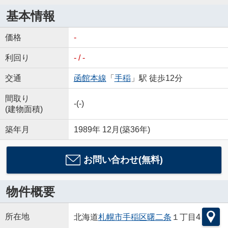
基本情報
価格
-
利回り
- / -
交通
函館本線
「
手稲
」駅 徒歩12分
間取り
-(-)
(建物面積)
築年月
1989年 12月(築36年)
お問い合わせ(無料)
物件概要
所在地
北海道
札幌市手稲区
曙二条
１丁目4