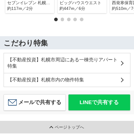
セブンイレブン 札幌発寒8条店
ビッグハウスウエスト
西発寒保育
約117m／2分
約447m／6分
約510m／
こだわり特集
【不動産投資】札幌市周辺にある一棟売りアパート
特集
【不動産投資】札幌市内の物件特集
メールで共有する
LINEで共有する
ページトップへ