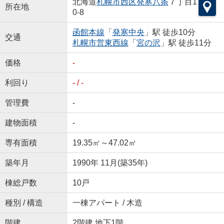
北海道
札幌市西区
発寒八条
７丁目1
所在地
0-8
函館本線
「
発寒中央
」駅 徒歩10分
交通
札幌市営東西線
「
宮の沢
」駅 徒歩11分
価格
-
利回り
- / -
管理費
-
建物面積
-
専有面積
19.35㎡～47.02㎡
築年月
1990年 11月(築35年)
棟総戸数
10戸
種別 / 構造
一棟アパート / 木造
階建
2階建 地下1階