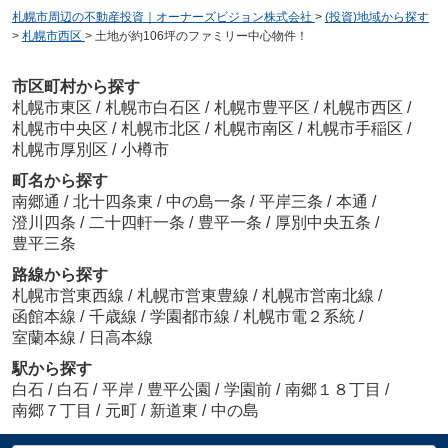
札幌市周辺の不動産投資｜オーナーズビジョン株式会社
>
(投資)地域から探す
>
札幌市西区
>
土地が約106坪のファミリー中心物件！
市区町村から探す
札幌市東区
/
札幌市白石区
/
札幌市豊平区
/
札幌市西区
/
札幌市中央区
/
札幌市北区
/
札幌市南区
/
札幌市手稲区
/
札幌市厚別区
/
小樽市
町名から探す
南郷通
/
北十四条東
/
中の島一条
/
平岸三条
/
本通
/
澄川四条
/
二十四軒一条
/
豊平一条
/
厚別中央五条
/
豊平三条
路線から探す
札幌市営東西線
/
札幌市営東豊線
/
札幌市営南北線
/
函館本線
/
千歳線
/
学園都市線
/
札幌市電２系統
/
室蘭本線
/
日高本線
駅から探す
白石
/
白石
/
平岸
/
豊平公園
/
学園前
/
南郷１８丁目
/
南郷７丁目
/
元町
/
新道東
/
中の島