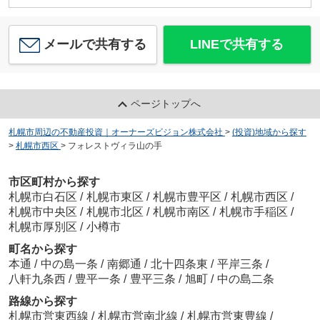
メールで共有する
LINEで共有する
ページトップへ
札幌市周辺の不動産投資｜オーナーズビジョン株式会社
>
(投資)地域から探す
>
札幌市西区
>
フォレストヴィラ山の手
市区町村から探す
札幌市白石区
/
札幌市東区
/
札幌市豊平区
/
札幌市西区
/
札幌市中央区
/
札幌市北区
/
札幌市南区
/
札幌市手稲区
/
札幌市厚別区
/
小樽市
町名から探す
本通
/
中の島一条
/
南郷通
/
北十四条東
/
平岸三条
/
八軒九条西
/
豊平一条
/
豊平三条
/
旭町
/
中の島二条
路線から探す
札幌市営東西線
/
札幌市営南北線
/
札幌市営東豊線
/