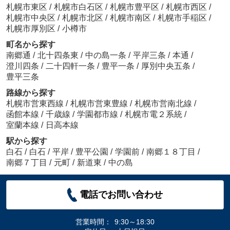
札幌市東区
/
札幌市白石区
/
札幌市豊平区
/
札幌市西区
/
札幌市中央区
/
札幌市北区
/
札幌市南区
/
札幌市手稲区
/
札幌市厚別区
/
小樽市
町名から探す
南郷通
/
北十四条東
/
中の島一条
/
平岸三条
/
本通
/
澄川四条
/
二十四軒一条
/
豊平一条
/
厚別中央五条
/
豊平三条
路線から探す
札幌市営東西線
/
札幌市営東豊線
/
札幌市営南北線
/
函館本線
/
千歳線
/
学園都市線
/
札幌市電２系統
/
室蘭本線
/
日高本線
駅から探す
白石
/
白石
/
平岸
/
豊平公園
/
学園前
/
南郷１８丁目
/
南郷７丁目
/
元町
/
新道東
/
中の島
電話でお問い合わせ
営業時間：
9:30～18:30