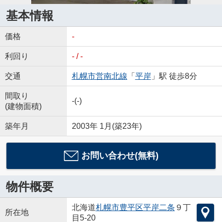
基本情報
価格
-
利回り
- / -
交通
札幌市営南北線
「
平岸
」駅 徒歩8分
間取り
-(-)
(建物面積)
築年月
2003年 1月(築23年)
お問い合わせ(無料)
物件概要
北海道
札幌市豊平区
平岸二条
９丁
所在地
目5-20