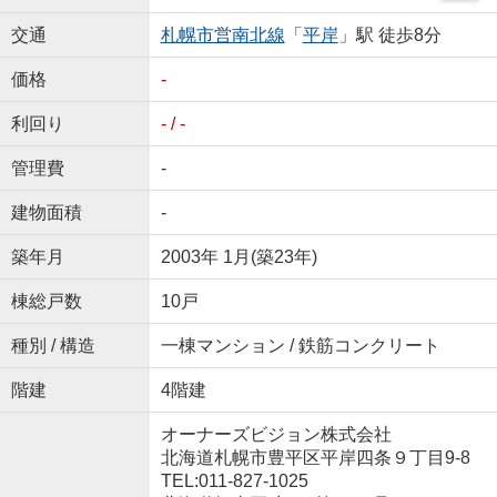
交通
札幌市営南北線
「
平岸
」駅 徒歩8分
価格
-
利回り
- / -
管理費
-
建物面積
-
築年月
2003年 1月(築23年)
棟総戸数
10戸
種別 / 構造
一棟マンション / 鉄筋コンクリート
階建
4階建
オーナーズビジョン株式会社
北海道札幌市豊平区平岸四条９丁目9-8
TEL:011-827-1025