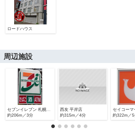
ロードハウス
周辺施設
セブンイレブン 札幌平岸1条環状通店
西友 平岸店
約206m／3分
約315m／4分
約322m／