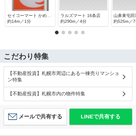
セイコーマート かめはた店
ラルズマート 16条店
山鼻東屯田
約14m／1分
約290m／4分
約525m／
こだわり特集
【不動産投資】札幌市周辺にある一棟売りマンショ
ン特集
【不動産投資】札幌市内の物件特集
メールで共有する
LINEで共有する