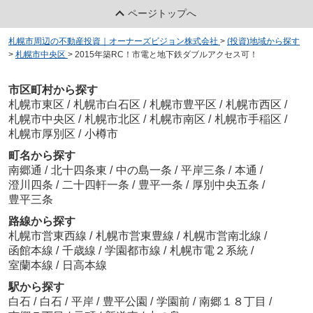
ページトップへ
札幌市周辺の不動産投資｜オーナーズビジョン株式会社
>
(投資)地域から探す
>
札幌市中央区
>
2015年築RC！市電と地下鉄ダブルアクセス可！
市区町村から探す
札幌市東区
/
札幌市白石区
/
札幌市豊平区
/
札幌市西区
/
札幌市中央区
/
札幌市北区
/
札幌市南区
/
札幌市手稲区
/
札幌市厚別区
/
小樽市
町名から探す
南郷通
/
北十四条東
/
中の島一条
/
平岸三条
/
本通
/
澄川四条
/
二十四軒一条
/
豊平一条
/
厚別中央五条
/
豊平三条
路線から探す
札幌市営東西線
/
札幌市営東豊線
/
札幌市営南北線
/
函館本線
/
千歳線
/
学園都市線
/
札幌市電２系統
/
室蘭本線
/
日高本線
駅から探す
白石
/
白石
/
平岸
/
豊平公園
/
学園前
/
南郷１８丁目
/