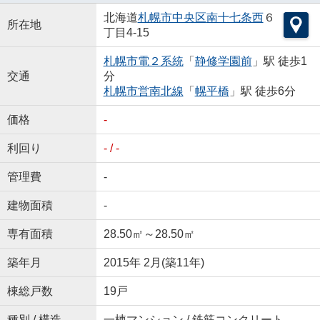
北海道
札幌市中央区
南十七条西
６
所在地
丁目4-15
札幌市電２系統
「
静修学園前
」駅 徒歩1
交通
分
札幌市営南北線
「
幌平橋
」駅 徒歩6分
価格
-
利回り
- / -
管理費
-
建物面積
-
専有面積
28.50㎡～28.50㎡
築年月
2015年 2月(築11年)
棟総戸数
19戸
種別 / 構造
一棟マンション / 鉄筋コンクリート