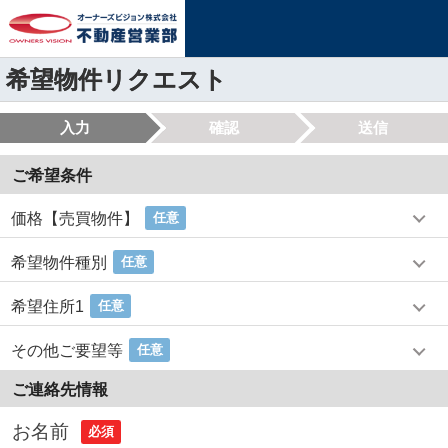
希望物件リクエスト
入力
確認
送信
ご希望条件
価格【売買物件】
任意
希望物件種別
任意
希望住所1
任意
その他ご要望等
任意
ご連絡先情報
お名前
必須