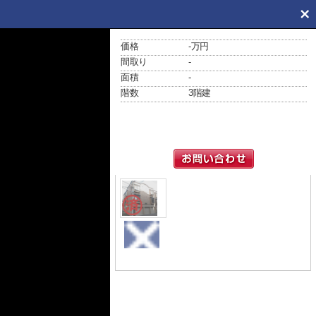
価格
-万円
間取り
-
面積
-
階数
3階建
外観