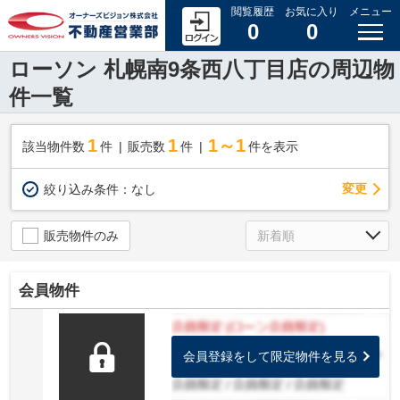
閲覧履歴
お気に入り
メニュー
0
0
ローソン 札幌南9条西八丁目店の周辺物
件一覧
1
1
1～1
該当物件数
件
販売数
件
件を表示
変更
絞り込み条件：
なし
販売物件のみ
会員物件
会員登録をして限定物件を見る