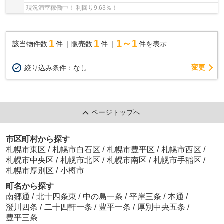
現況満室稼働中！ 利回り9.63％！
1
1
1～1
該当物件数
件
販売数
件
件を表示
変更
絞り込み条件：
なし
ページトップへ
市区町村から探す
札幌市東区
/
札幌市白石区
/
札幌市豊平区
/
札幌市西区
/
札幌市中央区
/
札幌市北区
/
札幌市南区
/
札幌市手稲区
/
札幌市厚別区
/
小樽市
町名から探す
南郷通
/
北十四条東
/
中の島一条
/
平岸三条
/
本通
/
澄川四条
/
二十四軒一条
/
豊平一条
/
厚別中央五条
/
豊平三条