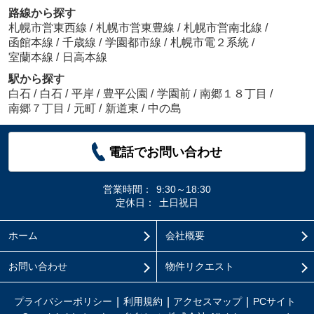
路線から探す
札幌市営東西線
/
札幌市営東豊線
/
札幌市営南北線
/
函館本線
/
千歳線
/
学園都市線
/
札幌市電２系統
/
室蘭本線
/
日高本線
駅から探す
白石
/
白石
/
平岸
/
豊平公園
/
学園前
/
南郷１８丁目
/
南郷７丁目
/
元町
/
新道東
/
中の島
電話でお問い合わせ
営業時間：
9:30～18:30
定休日：
土日祝日
ホーム
会社概要
お問い合わせ
物件リクエスト
プライバシーポリシー
利用規約
アクセスマップ
PCサイト