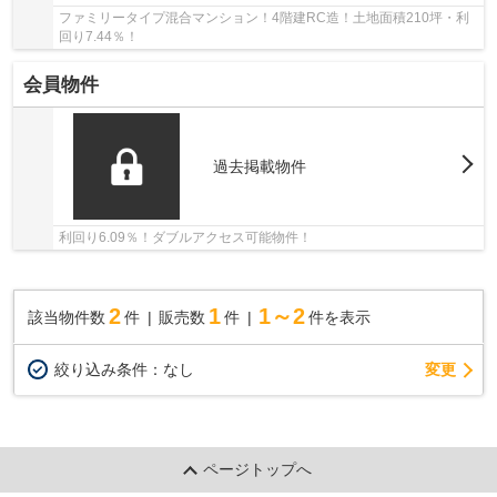
ファミリータイプ混合マンション！4階建RC造！土地面積210坪・利
回り7.44％！
会員物件
過去掲載物件
利回り6.09％！ダブルアクセス可能物件！
2
1
1～2
該当物件数
件
販売数
件
件を表示
変更
絞り込み条件：
なし
ページトップへ