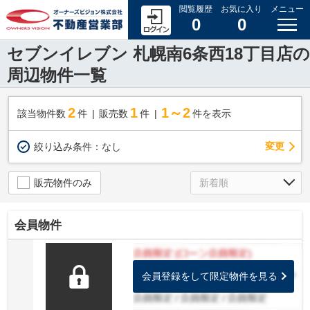
閲覧履歴
お気に入り
メニュー
0
0
セブンイレブン 札幌南6条西18丁目店の
周辺物件一覧
2
1
1～2
該当物件数
件
販売数
件
件を表示
変更
絞り込み条件：
なし
販売物件のみ
会員物件
会員登録をして限定物件を見る