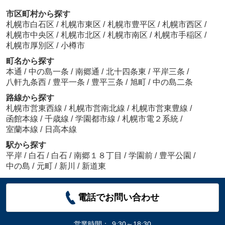
市区町村から探す
札幌市白石区
/
札幌市東区
/
札幌市豊平区
/
札幌市西区
/
札幌市中央区
/
札幌市北区
/
札幌市南区
/
札幌市手稲区
/
札幌市厚別区
/
小樽市
町名から探す
本通
/
中の島一条
/
南郷通
/
北十四条東
/
平岸三条
/
八軒九条西
/
豊平一条
/
豊平三条
/
旭町
/
中の島二条
路線から探す
札幌市営東西線
/
札幌市営南北線
/
札幌市営東豊線
/
函館本線
/
千歳線
/
学園都市線
/
札幌市電２系統
/
室蘭本線
/
日高本線
駅から探す
平岸
/
白石
/
白石
/
南郷１８丁目
/
学園前
/
豊平公園
/
中の島
/
元町
/
新川
/
新道東
電話でお問い合わせ
営業時間：
9:30～18:30