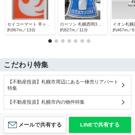
セイコーマート 羊ヶ丘店
ローソン 札幌西岡3条六丁目店
イオン札幌
約967m／13分
約827m／11分
約467m／
こだわり特集
【不動産投資】札幌市周辺にある一棟売りアパート
特集
【不動産投資】札幌市内の物件特集
メールで共有する
LINEで共有する