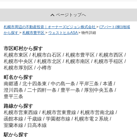
ページトップへ
札幌市周辺の不動産投資｜オーナーズビジョン株式会社
>
(アパート(棟))地域
から探す
>
札幌市豊平区
>
ウェストヒルASA
>
物件詳細
市区町村から探す
札幌市東区
/
札幌市白石区
/
札幌市豊平区
/
札幌市西区
/
札幌市中央区
/
札幌市北区
/
札幌市南区
/
札幌市手稲区
/
札幌市厚別区
/
小樽市
町名から探す
南郷通
/
北十四条東
/
中の島一条
/
平岸三条
/
本通
/
澄川四条
/
二十四軒一条
/
豊平一条
/
厚別中央五条
/
豊平三条
路線から探す
札幌市営東西線
/
札幌市営東豊線
/
札幌市営南北線
/
函館本線
/
千歳線
/
学園都市線
/
札幌市電２系統
/
室蘭本線
/
日高本線
駅から探す