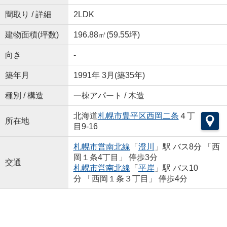
間取り / 詳細
2LDK
建物面積(坪数)
196.88㎡(59.55坪)
向き
-
築年月
1991年 3月(築35年)
種別 / 構造
一棟アパート / 木造
北海道
札幌市豊平区
西岡二条
４丁
所在地
目9-16
札幌市営南北線
「
澄川
」駅 バス8分 「西
岡１条4丁目」 停歩3分
交通
札幌市営南北線
「
平岸
」駅 バス10
分 「西岡１条３丁目」 停歩4分