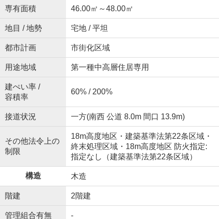
専有面積
46.00㎡～48.00㎡
地目 / 地勢
宅地 / 平坦
都市計画
市街化区域
用途地域
第一種中高層住居専用
建ぺい率 /
60% / 200%
容積率
接道状況
一方(南西 公道 8.0m 間口 13.9m)
18m高度地区・建築基準法第22条区域・
その他法令上の
終末処理区域・18m高度地区 防火指定:
制限
指定なし（建築基準法第22条区域）
構造
木造
階建
2階建
管理組合有無
-