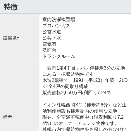
特徴
室内洗濯機置場
プロパンガス
公営水道
設備条件
公共下水
電気有
洗面台
トランクルーム
「西岡1条4丁目」バス停徒歩3分の立地
にある一棟収益物件です
木造2階建て、1991（平成3）年築 2LD
K×全4戸の間取り構成
販売価格2,650万円/利回り7.24％
イオン札幌西岡SC（徒歩約6分）など生
活利便施設も徒歩圏内の便利な立地
備考
現在、全室満室稼働中（現況利回り7.2
4%）のオーナーチェンジ物件です。
札幌市内で収益物件をお探しの方はぜひ