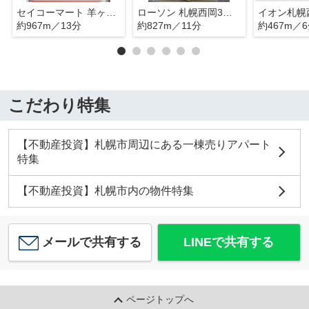
セイコーマート 羊ヶ丘店
ローソン 札幌西岡3条六丁目店
イオン札幌
約967m／13分
約827m／11分
約467m／
こだわり特集
【不動産投資】札幌市周辺にある一棟売りアパート
特集
【不動産投資】札幌市内の物件特集
メールで共有する
LINEで共有する
ページトップへ