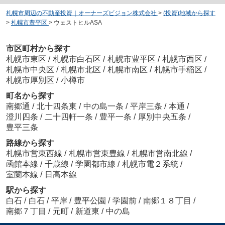
札幌市周辺の不動産投資｜オーナーズビジョン株式会社
>
(投資)地域から探す
>
札幌市豊平区
>
ウェストヒルASA
市区町村から探す
札幌市東区
/
札幌市白石区
/
札幌市豊平区
/
札幌市西区
/
札幌市中央区
/
札幌市北区
/
札幌市南区
/
札幌市手稲区
/
札幌市厚別区
/
小樽市
町名から探す
南郷通
/
北十四条東
/
中の島一条
/
平岸三条
/
本通
/
澄川四条
/
二十四軒一条
/
豊平一条
/
厚別中央五条
/
豊平三条
路線から探す
札幌市営東西線
/
札幌市営東豊線
/
札幌市営南北線
/
函館本線
/
千歳線
/
学園都市線
/
札幌市電２系統
/
室蘭本線
/
日高本線
駅から探す
白石
/
白石
/
平岸
/
豊平公園
/
学園前
/
南郷１８丁目
/
南郷７丁目
/
元町
/
新道東
/
中の島