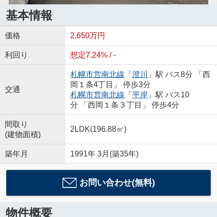
基本情報
価格
2,650万円
利回り
想定7.24% / -
札幌市営南北線
「
澄川
」駅 バス8分 「西
岡１条4丁目」 停歩3分
交通
札幌市営南北線
「
平岸
」駅 バス10
分 「西岡１条３丁目」 停歩4分
間取り
2LDK(196.88㎡)
(建物面積)
築年月
1991年 3月(築35年)
お問い合わせ(無料)
物件概要