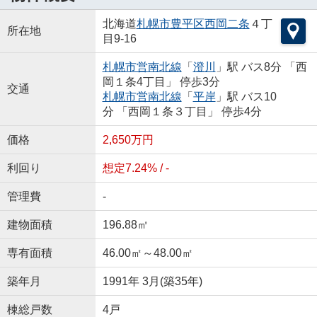
北海道
札幌市豊平区
西岡二条
４丁
所在地
目9-16
札幌市営南北線
「
澄川
」駅 バス8分 「西
岡１条4丁目」 停歩3分
交通
札幌市営南北線
「
平岸
」駅 バス10
分 「西岡１条３丁目」 停歩4分
価格
2,650万円
利回り
想定7.24% / -
管理費
-
建物面積
196.88㎡
専有面積
46.00㎡～48.00㎡
築年月
1991年 3月(築35年)
棟総戸数
4戸